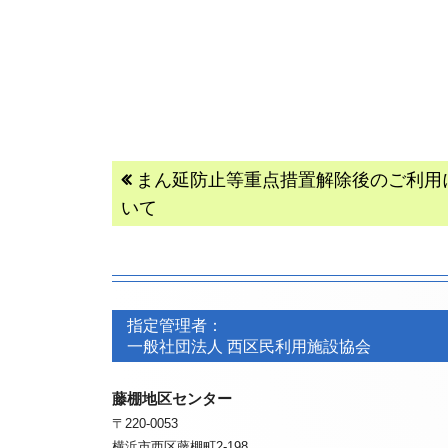
投
前
まん延防止等重点措置解除後のご利用
の
いて
稿
記
事:
ナ
フ
フ
ビ
ッ
指定管理者：
ッ
一般社団法人 西区民利用施設協会
ゲ
タ
タ
ー
ー・
藤棚地区センター
ー・
〒220-0053
コ
シ
コ
横浜市西区藤棚町2-198