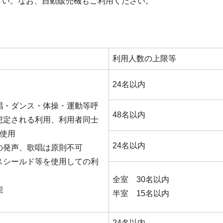
さい。なお、自動販売機もご利用ください。
利用人数の上限等
24名以内
唱・ダンス・体操・運動等呼
48名以内
想定される利用、利用者同士
て使用
24名以内
の発声、歌唱は原則不可
スシールド等を使用しての利
全室 30名以内
能
半室 15名以内
24名以内