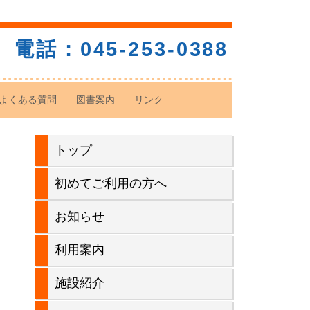
電話：045-253-0388
よくある質問
図書案内
リンク
メ
トップ
イ
初めてご利用の方へ
ン
お知らせ
サ
利用案内
イ
施設紹介
ド