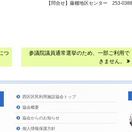
【問合せ】藤棚地区センター 253-038
次
につ
参議院議員通常選挙のため、一部ご利用で
の
きません。
記
事:
西区区民利用施設協会トップ
協会概要
協会からのお知らせ
個人情報保護方針