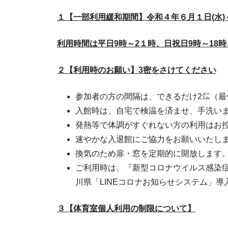
１【一部利用緩和期間】
令和４年６月１日(水)
利用時間は平日9時～2１時、日祝日9時～18
２【利用時のお願い】3密をさけてください
参加者の方の間隔は、できるだけ2㍍（最
入館時は、自宅で検温を済ませ、手洗い
発熱等で体調がすぐれない方の利用はお
速やかな入退館にご協力をお願いいたし
換気のため扉・窓を定期的に開放します
ご利用時は、『新型コロナウイルス感染
川県「LINEコロナお知らせシステム」
３【体育室個人利用の制限について】