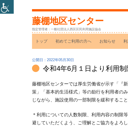
コ
ン
藤棚地区センター
テ
指定管理者：一般社団法人西区区民利用施設協会
ン
メ
トップ
初めてご利用の方へ
お知らせ
利
ツ
へ
イ
ス
2022年05月30日
ン
キ
令和4年6月１日より利用
ッ
メ
プ
藤棚地区センターでは厚生労働省が示す「『新
ニ
策」「基本的生活様式」等の励行を利用者のみ
ュ
じながら、施設使用の一部制限を緩和すること
ー
＊利用についての人数制限、利用内容の制限等
避していただくよう、ご理解とご協力をよろし