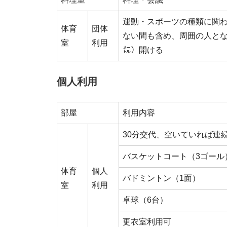
運動・スポーツの種類に関
体育
団体
ない間も含め、周囲の人と
室
利用
㍍）開ける
個人利用
部屋
利用内容
30分交代、空いていれば連
バスケットコート（3ゴール
体育
個人
バドミントン（1面）
室
利用
卓球（6台）
更衣室利用可