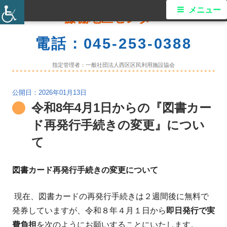
コ
メ
メニュー
藤棚地区センター
ン
イ
テ
電話：045-253-0388
ン
ン
ツ
指定管理者：一般社団法人西区区民利用施設協会
メ
へ
ス
2026年01月13日
ニ
令和8年4月1日からの『図書カー
キ
ュ
ッ
ド再発行手続きの変更』につい
プ
ー
て
図書カード再発行手続きの変更について
現在、図書カードの再発行手続きは２週間後に無料で
発券していますが、令和８年４月１日から
即日発行で実
費負担
を次のようにお願いすることにいたします。