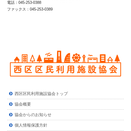
ン
ン
電話：045-253-0388
ファックス：045-253-0389
テ
テ
ン
ン
ツ
ツ
西区区民利用施設協会トップ
協会概要
協会からのお知らせ
個人情報保護方針