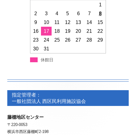
1
2
3
4
5
6
7
8
9
10
11
12
13
14
15
16
17
18
19
20
21
22
23
24
25
26
27
28
29
30
31
休館日
フ
フ
ッ
指定管理者：
ッ
一般社団法人 西区民利用施設協会
タ
タ
ー・
藤棚地区センター
ー・
〒220-0053
コ
コ
横浜市西区藤棚町2-198