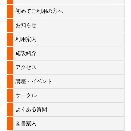
シ
イ
初めてご利用の方へ
ョ
ン
お知らせ
ン
サ
利用案内
イ
施設紹介
ド
アクセス
バ
講座・イベント
ー
サークル
よくある質問
図書案内