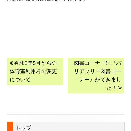
投
前
次
令和8年5月からの
図書コーナーに『バ
の
の
体育室利用枠の変更
リアフリー図書コー
稿
記
記
について
ナー』ができまし
事:
事:
た！
ナ
ビ
ゲ
ー
メ
トップ