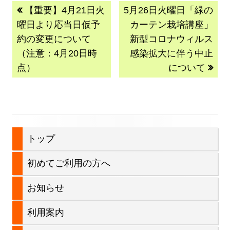
投
前
次
ド
【重要】4月21日火
5月26日火曜日「緑の
の
の
ウ
曜日より応当日仮予
カーテン栽培講座」
稿
記
記
で
約の変更について
新型コロナウィルス
事:
事:
開
（注意：4月20日時
感染拡大に伴う中止
ナ
き
点）
について
ビ
ま
す
ゲ
ー
メ
トップ
シ
イ
初めてご利用の方へ
ョ
ン
ン
お知らせ
サ
利用案内
イ