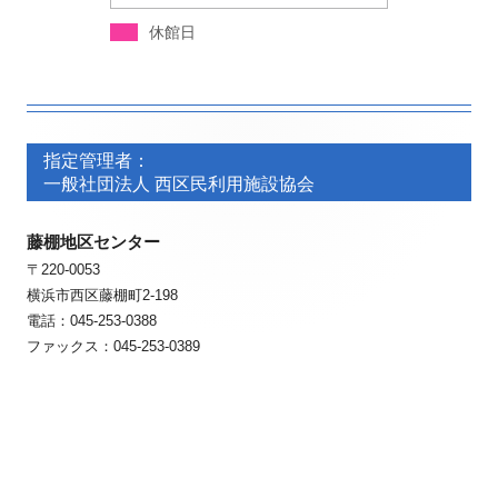
休館日
フ
フ
ッ
指定管理者：
ッ
一般社団法人 西区民利用施設協会
タ
タ
ー・
藤棚地区センター
ー・
〒220-0053
コ
コ
横浜市西区藤棚町2-198
ン
ン
電話：045-253-0388
ファックス：045-253-0389
テ
テ
ン
ン
ツ
ツ