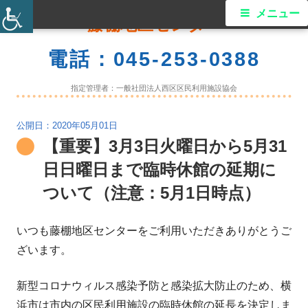
コ
メ
メニュー
藤棚地区センター
ン
イ
テ
電話：045-253-0388
ン
ン
ツ
指定管理者：一般社団法人西区区民利用施設協会
メ
へ
ス
2020年05月01日
ニ
【重要】3月3日火曜日から5月31
キ
ュ
ッ
日日曜日まで臨時休館の延期に
プ
ー
ついて（注意：5月1日時点）
いつも藤棚地区センターをご利用いただきありがとうご
ざいます。
新型コロナウィルス感染予防と感染拡大防止のため、横
浜市は市内の区民利用施設の臨時休館の延長を決定しま