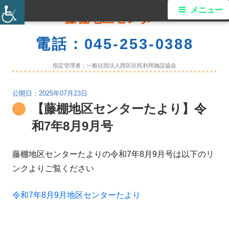
コ
メ
メニュー
藤棚地区センター
ン
イ
テ
電話：045-253-0388
ン
ン
ツ
指定管理者：一般社団法人西区区民利用施設協会
メ
へ
ス
2025年07月23日
ニ
【藤棚地区センターたより】令
キ
ュ
ッ
和7年8月9月号
プ
ー
藤棚地区センターたよりの令和7年8月9月号は以下のリ
ンクよりご覧ください
令和7年8月9月地区センターたより