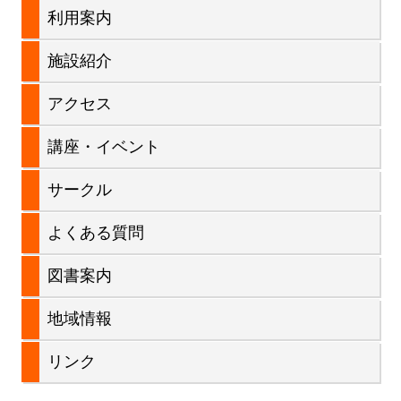
ン
サ
利用案内
イ
施設紹介
ド
アクセス
バ
講座・イベント
ー
サークル
よくある質問
図書案内
地域情報
リンク