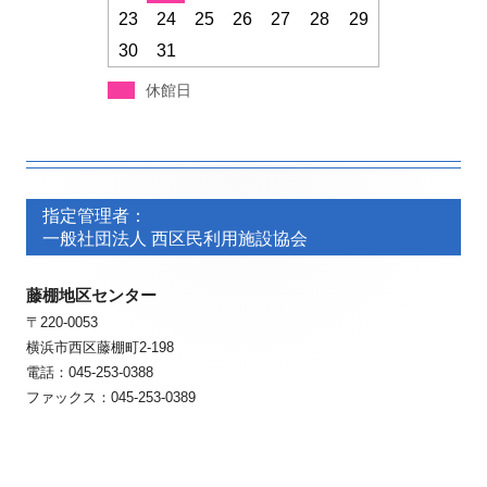
23
24
25
26
27
28
29
30
31
休館日
フ
フ
ッ
指定管理者：
ッ
一般社団法人 西区民利用施設協会
タ
タ
ー・
藤棚地区センター
ー・
〒220-0053
コ
コ
横浜市西区藤棚町2-198
ン
ン
電話：045-253-0388
ファックス：045-253-0389
テ
テ
ン
ン
ツ