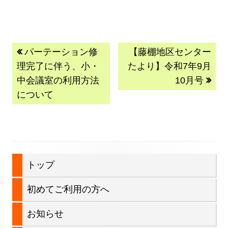
投
前
次
パーテーション修
【藤棚地区センター
の
の
理完了に伴う、小・
たより】令和7年9月
稿
記
記
中会議室の利用方法
10月号
事:
事:
について
ナ
ビ
ゲ
ー
メ
トップ
シ
イ
初めてご利用の方へ
ョ
ン
お知らせ